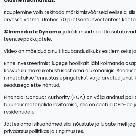
Oluline riskimärkus:
Kauplemine võib tekitada märkimisväärseid eeliseid; siis
arvesse võtma. Umbes 70 protsenti investoritest kaota
#Immediate Dynamix
ja kõik muud saidil kasutatavad
teenusepakkujatele.
Video on mõeldud ainult kaubanduslikuks esitlemiseks ja i
Enne investeerimist lugege hoolikalt läbi kolmanda osap
kasvutulu maksukohustusest oma elukohariigis. Seaduseg
nimetatakse "ennustuslepinguteks", välja arvatud juhul,
seadusega ette nähtud.
Financial Conduct Authority (FCA) on välja andnud polii
turundusmaterjalide levitamise, mis on seotud CFD-de 
residentidele
Jättes oma isikuandmed siia, nõustute ja lubate meil j
privaatsuspoliitikas ja tingimustes.