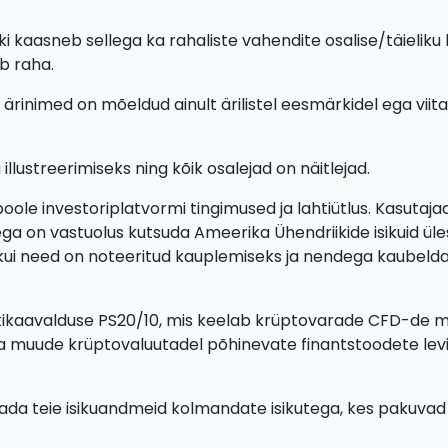
ki kaasneb sellega ka rahaliste vahendite osalise/täieliku
b raha.
 ärinimed on mõeldud ainult ärilistel eesmärkidel ega vii
llustreerimiseks ning kõik osalejad on näitlejad.
oole investoriplatvormi tingimused ja lahtiütlus. Kasutaj
a on vastuolus kutsuda Ameerika Ühendriikide isikuid üle
 kui need on noteeritud kauplemiseks ja nendega kaubeldak
tikaavalduse PS20/10, mis keelab krüptovarade CFD-de müü
ja muude krüptovaluutadel põhinevate finantstoodete levi
agada teie isikuandmeid kolmandate isikutega, kes pakuva