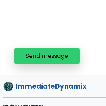
Send message
ImmediateDynamix