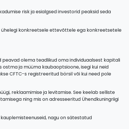
 kadumise risk ja esialgsed investorid peaksid seda
ta ühelegi konkreetsele ettevõttele ega konkreetsetele
ad peavad olema teadlikud oma individuaalsest kapitali
s ostma ja müüma kaubaoptsioone, isegi kui neid
se CFTC-s registreeritud börsil või kui need pole
gi, reklaamimise ja levitamise. See keelab selliste
tamisega ning mis on adresseeritud Ühendkuningriigi
d kauplemisteenuseid, nagu on sätestatud