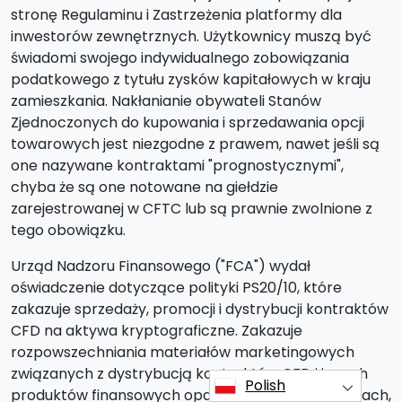
stronę Regulaminu i Zastrzeżenia platformy dla
inwestorów zewnętrznych. Użytkownicy muszą być
świadomi swojego indywidualnego zobowiązania
podatkowego z tytułu zysków kapitałowych w kraju
zamieszkania. Nakłanianie obywateli Stanów
Zjednoczonych do kupowania i sprzedawania opcji
towarowych jest niezgodne z prawem, nawet jeśli są
one nazywane kontraktami "prognostycznymi",
chyba że są one notowane na giełdzie
zarejestrowanej w CFTC lub są prawnie zwolnione z
tego obowiązku.
Urząd Nadzoru Finansowego ("FCA") wydał
oświadczenie dotyczące polityki PS20/10, które
zakazuje sprzedaży, promocji i dystrybucji kontraktów
CFD na aktywa kryptograficzne. Zakazuje
rozpowszechniania materiałów marketingowych
związanych z dystrybucją kontraktów CFD i innych
Polish
produktów finansowych opartych na kryptowalutach,