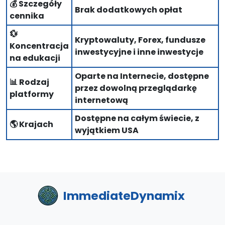
💰 Szczegóły
Brak dodatkowych opłat
cennika
💱
Kryptowaluty, Forex, fundusze
Koncentracja
inwestycyjne i inne inwestycje
na edukacji
Oparte na Internecie, dostępne
📊 Rodzaj
przez dowolną przeglądarkę
platformy
internetową
Dostępne na całym świecie, z
🌎 Krajach
wyjątkiem USA
ImmediateDynamix