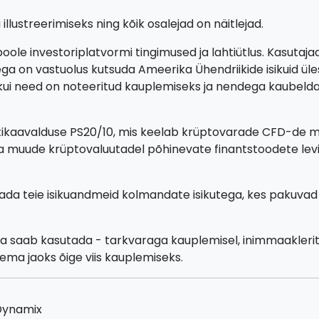
llustreerimiseks ning kõik osalejad on näitlejad.
oole investoriplatvormi tingimused ja lahtiütlus. Kasutaj
a on vastuolus kutsuda Ameerika Ühendriikide isikuid üle
 kui need on noteeritud kauplemiseks ja nendega kaubeldak
tikaavalduse PS20/10, mis keelab krüptovarade CFD-de müü
ja muude krüptovaluutadel põhinevate finantstoodete levi
agada teie isikuandmeid kolmandate isikutega, kes pakuva
ja saab kasutada - tarkvaraga kauplemisel, inimmaakleri
tema jaoks õige viis kauplemiseks.
 Dynamix