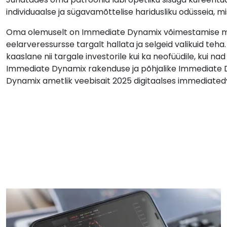
individuaalse ja sügavamõttelise haridusliku odüsseia,
Oma olemuselt on Immediate Dynamix võimestamise ma
eelarveressursse targalt hallata ja selgeid valikuid teh
kaaslane nii targale investorile kui ka neofüüdile, kui n
Immediate Dynamix rakenduse ja põhjalike Immediate 
Dynamix ametlik veebisait 2025 digitaalses immediatedy