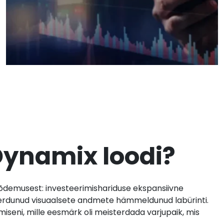
ynamix loodi?
õdemusest: investeerimishariduse ekspansiivne
 keerdunud visuaalsete andmete hämmeldunud labürinti.
iseni, mille eesmärk oli meisterdada varjupaik, mis