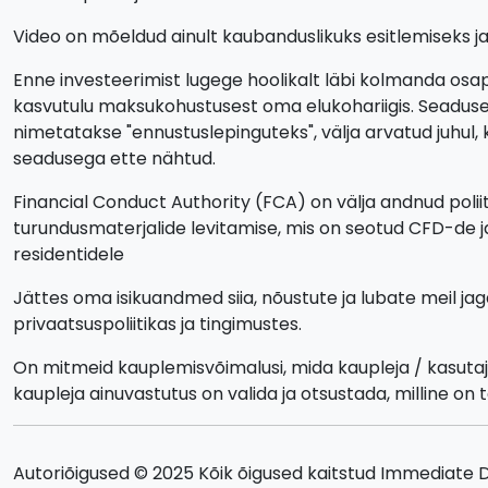
Video on mõeldud ainult kaubanduslikuks esitlemiseks ja i
Enne investeerimist lugege hoolikalt läbi kolmanda osap
kasvutulu maksukohustusest oma elukohariigis. Seaduseg
nimetatakse "ennustuslepinguteks", välja arvatud juhul,
seadusega ette nähtud.
Financial Conduct Authority (FCA) on välja andnud polii
turundusmaterjalide levitamise, mis on seotud CFD-de 
residentidele
Jättes oma isikuandmed siia, nõustute ja lubate meil j
privaatsuspoliitikas ja tingimustes.
On mitmeid kauplemisvõimalusi, mida kaupleja / kasuta
kaupleja ainuvastutus on valida ja otsustada, milline on 
Autoriõigused © 2025 Kõik õigused kaitstud Immediate