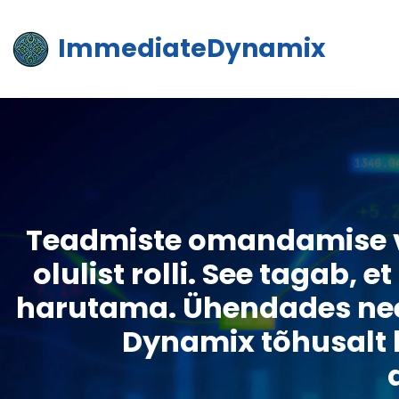
ImmediateDynamix
Teadmiste omandamise 
olulist rolli. See tagab, e
harutama. Ühendades need
Dynamix tõhusalt k