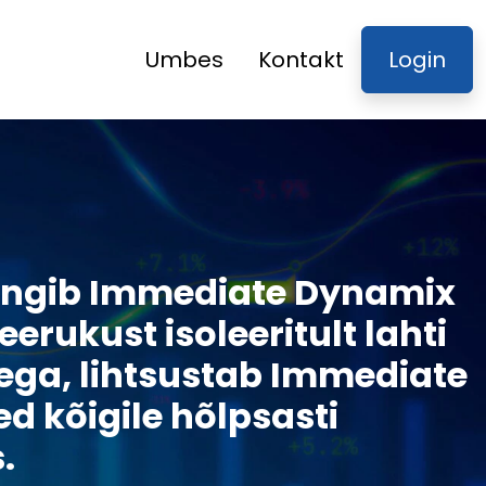
Umbes
Kontakt
Login
ngib Immediate Dynamix
keerukust isoleeritult lahti
ega, lihtsustab Immediate
d kõigile hõlpsasti
.