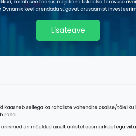
adlikud, kerkib see teenus majakana fiskaalse teravuse a
Dynamix keel arendada sügavat arusaamist investeerim
Lisateave
ki kaasneb sellega ka rahaliste vahendite osalise/täieliku
b raha.
 ärinimed on mõeldud ainult ärilistel eesmärkidel ega vii