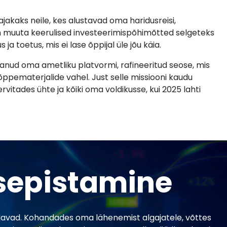
ks neile, kes alustavad oma haridusreisi,
n muuta keerulised investeerimispõhimõtted selgeteks
a toetus, mis ei lase õppijal üle jõu käia.
nud oma ametliku platvormi, rafineeritud seose, mis
 õppematerjalide vahel. Just selle missiooni kaudu
vitades ühte ja kõiki oma voldikusse, kui 2025 lahti
 sepistamine
avad. Kohandades oma lähenemist algajatele, võttes