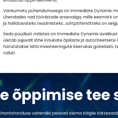
lihtsustab õppimiskõverat.
Vankumatu pühendumusega on Immediate Dynamix majaka
ühendades nad tööriistade arsenaliga, mille eesmärk o
ja hallatavateks teadmisteks. Juhtpõhimõtteks on selgus j
Seda püüdlust mõistes on Immediate Dynamix avalikusta
ületab sujuvalt lõhe innukate õpilaste ja autoriteetsete
harutatakse lahti investeeringute keerukas gobelään, ter
rullub.
e õppimise tee
inantshariduse vahendid peavad olema kõigile kättesaad