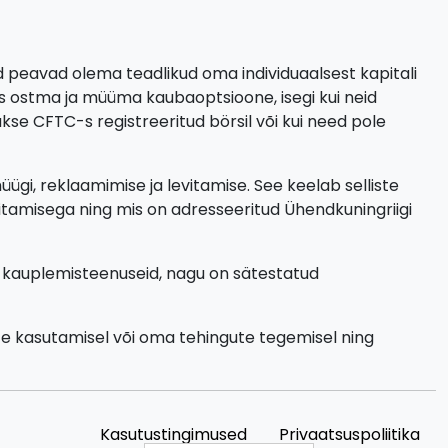
ad peavad olema teadlikud oma individuaalsest kapitali
s ostma ja müüma kaubaoptsioone, isegi kui neid
se CFTC-s registreeritud börsil või kui need pole
gi, reklaamimise ja levitamise. See keelab selliste
tamisega ning mis on adresseeritud Ühendkuningriigi
d kauplemisteenuseid, nagu on sätestatud
te kasutamisel või oma tehingute tegemisel ning
Kasutustingimused
Privaatsuspoliitika