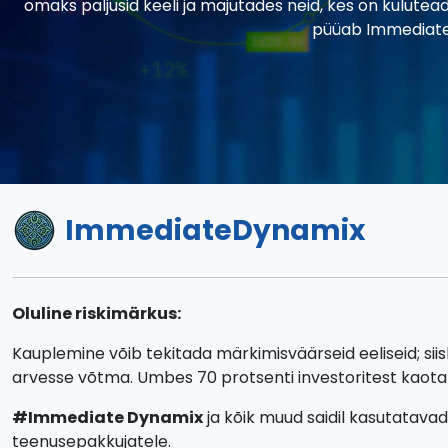
omaks paljusid keeli ja majutades neid, kes on kulute
püüab Immediate 
ImmediateDynamix
Oluline riskimärkus:
Kauplemine võib tekitada märkimisväärseid eeliseid; siis
arvesse võtma. Umbes 70 protsenti investoritest kaota
#Immediate Dynamix
ja kõik muud saidil kasutatavad
teenusepakkujatele.