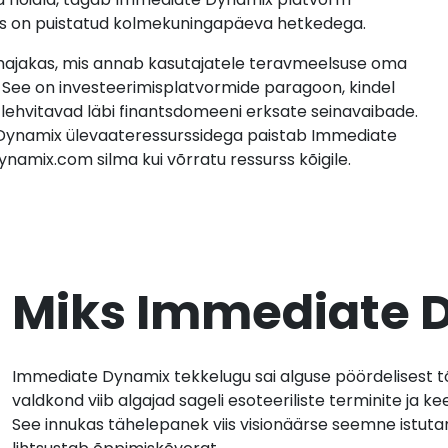
 mis on puistatud kolmekuningapäeva hetkedega.
jakas, mis annab kasutajatele teravmeelsuse oma
a. See on investeerimisplatvormide paragoon, kindel
ad lehvitavad läbi finantsdomeeni erksate seinavaibade.
Dynamix ülevaateressurssidega paistab Immediate
namix.com silma kui võrratu ressurss kõigile.
Miks Immediate D
Immediate Dynamix tekkelugu sai alguse pöördelisest t
valdkond viib algajad sageli esoteeriliste terminite ja
See innukas tähelepanek viis visionäärse seemne istutam