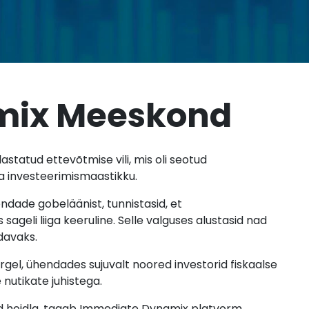
mix Meeskond
astatud ettevõtmise vili, mis oli seotud
a investeerimismaastikku.
ndade gobeläänist, tunnistasid, et
 sageli liiga keeruline. Selle valguses alustasid nad
davaks.
el, ühendades sujuvalt noored investorid fiskaalse
 nutikate juhistega.
ud hoidla, tagab Immediate Dynamix platvorm