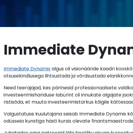
Immediate Dyna
Immediate Dynamix
algus oli visionääride kaadri kooskõl
otsusekindlusega lihtsustada ja võrdsustada elanikkonn
Need teerajajad, kes pärinesid professionaalsete valdko
investeerimishariduse labürint oli innukate algajate jaoks
ristisõda, et muuta investeerimistarkus kõigile kättesaa
Valgustatuse kuulutajana seisab Immediate Dynamix kõrg
odüsseia kunstiga hästi kursis olevate finantsmaestrode
Juhatades oma patroonid läbi õpetliku sisuga kureerit