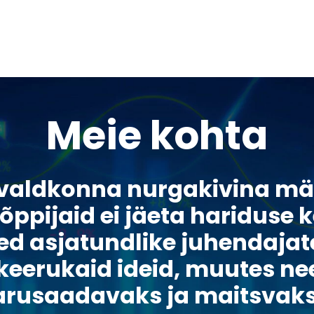
Meie kohta
valdkonna nurgakivina mä
t õppijaid ei jäeta hariduse 
 asjatundlike juhendajat
eerukaid ideid, muutes nee
arusaadavaks ja maitsvaks