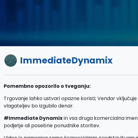
ImmediateDynamix
Pomembno opozorilo o tveganju:
Trgovanje lahko ustvari opazne koristi; Vendar vključuje 
vlagateljev bo izgubilo denar.
#Immediate Dynamix
in vsa druga komercialna imen
podjetje ali posebne ponudnike storitev.
Video je namenjen samo komercialnim predstavitvam in il