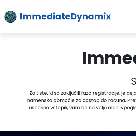
ImmediateDynamix
Immed
S
Za tiste, ki so zaključili fazo registracije, j
namensko območje za dostop do računa. Previdn
uspešno vstopili, vam bo na voljo obilo vpogl