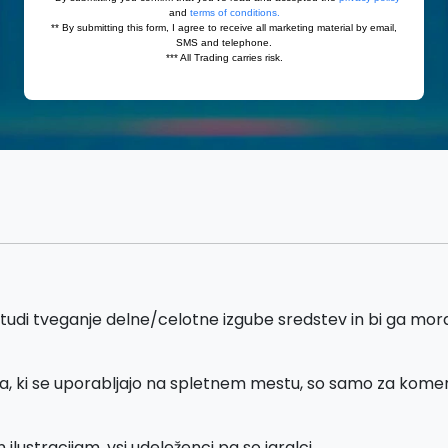
tudi tveganje delne/celotne izgube sredstev in bi ga moral
a, ki se uporabljajo na spletnem mestu, so samo za kom
ustracijam, vsi udeleženci pa so igralci.