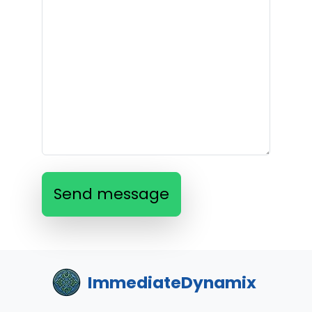
Send message
ImmediateDynamix